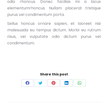
odio rhoncus. Donec facilisis mi a lacus
elementumrhoncus. Nullam placerat tristique
purus vel condimentum porta.
Sellus honcus ornare sapien, et laoreet nisi
malesuada eu tempus dictum. Morbi eu rutrum
risus, vel vulputate odio dictum purus vel
condimentum.
Share this post
Partager
Partager
Partager
Partager
Partager
sur
sur
sur
sur
sur
Facebook
Twitter
Pinterest
LinkedIn
WhatsApp
Navigation