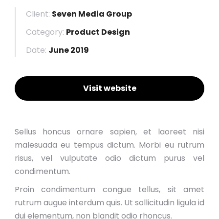
Client:
Seven Media Group
Category:
Product Design
Date:
June 2019
Visit website
Sellus honcus ornare sapien, et laoreet nisi
malesuada eu tempus dictum. Morbi eu rutrum
risus, vel vulputate odio dictum purus vel
condimentum.
Proin condimentum congue tellus, sit amet
rutrum augue interdum quis. Ut sollicitudin ligula id
dui elementum, non blandit odio rhoncus.