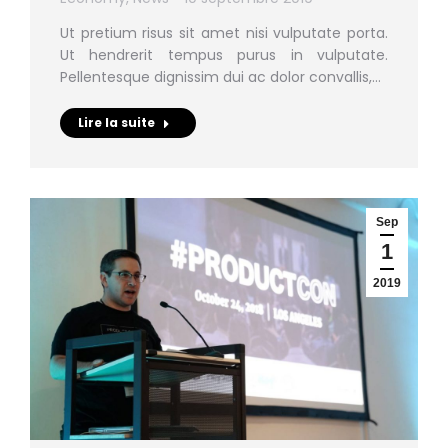
Ut pretium risus sit amet nisi vulputate porta.
Ut hendrerit tempus purus in vulputate.
Pellentesque dignissim dui ac dolor convallis,…
Lire la suite
Sep
1
2019